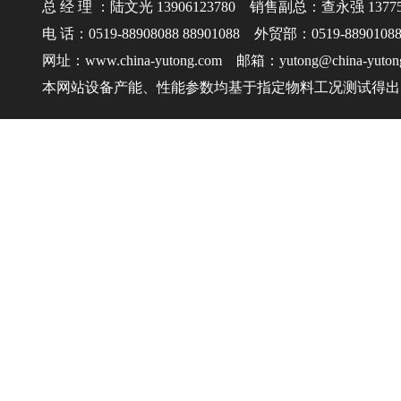
总 经 理 ：陆文光 13906123780 销售副总：查永强 137750
电 话：0519-88908088 88901088 外贸部：0519-8890108
网址：www.china-yutong.com 邮箱：yutong@china-yuton
本网站设备产能、性能参数均基于指定物料工况测试得出