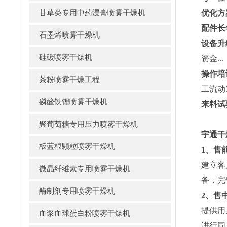
甘草类专用中药浸膏喷雾干燥机
优化方
配件长
石墨烯喷雾干燥机
设备升
硅碳喷雾干燥机
资金...
操作培
茶粉喷雾干燥工程
工流动
磷酸铁锂喷雾干燥机
来料试
聚葡萄糖专用压力喷雾干燥机
宇通干
板蓝根颗粒喷雾干燥机
1、售
建立客
微晶纤维素专用喷雾干燥机
备，完
酶制剂专用喷雾干燥机
2、售
提供用
血浆血球蛋白粉喷雾干燥机
进行同