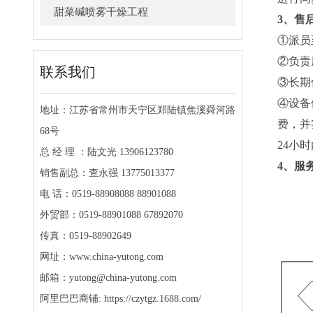
甜菜碱喷雾干燥工程
3、售
①派员
②负责
联系我们
③长期
④设备
地址：江苏省常州市天宁区郑陆镇焦溪舜河路
费，并
68号
24小
总 经 理 ：陆文光 13906123780
4、服
销售副总：查永强 13775013377
电 话：0519-88908088 88901088
外贸部：0519-88901088 67892070
传真：0519-88902649
网址：www.china-yutong.com
邮箱：yutong@china-yutong.com
阿里巴巴商铺: https://czytgz.1688.com/